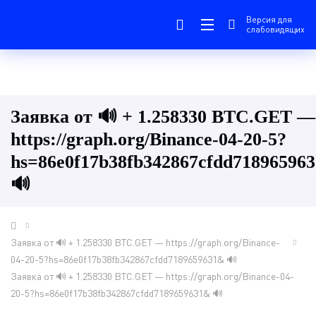
Версия для
слабовидящих
Заявка от 🔊 + 1.258330 BTC.GET —
https://graph.org/Binance-04-20-5?
hs=86e0f17b38fb342867cfdd71896596
🔊
Заявка от 🔊 + 1.258330 BTC.GET — https://graph.org/Binance-
04-20-5?hs=86e0f17b38fb342867cfdd7189659631& 🔊
Заявка от 🔊 + 1.258330 BTC.GET — https://graph.org/Binance-04-
20-5?hs=86e0f17b38fb342867cfdd7189659631& 🔊