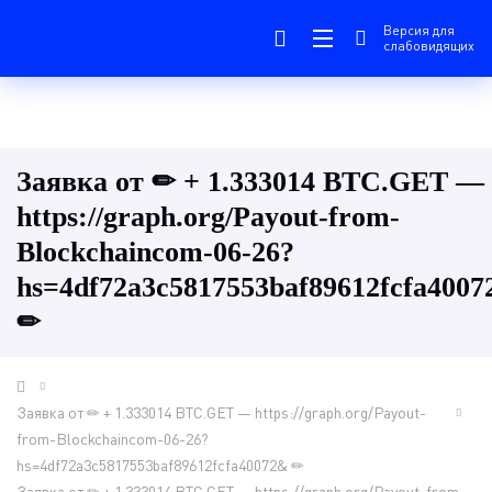
Версия для
слабовидящих
Заявка от ✏ + 1.333014 BTC.GET —
https://graph.org/Payout-from-
Blockchaincom-06-26?
hs=4df72a3c5817553baf89612fcfa400
✏
Заявка от ✏ + 1.333014 BTC.GET — https://graph.org/Payout-
from-Blockchaincom-06-26?
hs=4df72a3c5817553baf89612fcfa40072& ✏
Заявка от ✏ + 1.333014 BTC.GET — https://graph.org/Payout-from-