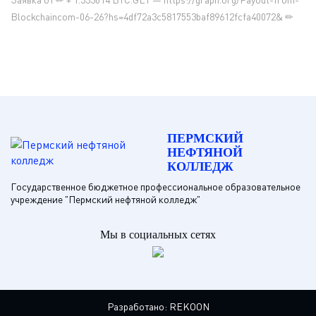
Blockchaincom-06-26?hs=4df72a3c5817553baf89612fcfa40072& ✏
ПЕРМСКИЙ
НЕФТЯНОЙ
КОЛЛЕДЖ
Государственное бюджетное профессиональное образовательное
учреждение "Пермский нефтяной колледж"
Мы в социальных сетях
Разработано:
REKOON