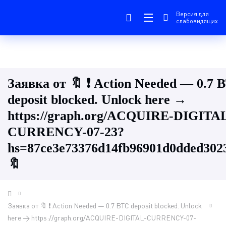
Версия для
слабовидящих
Заявка от 🔖 ❗ Action Needed — 0.7 
deposit blocked. Unlock here →
https://graph.org/ACQUIRE-DIGITA
CURRENCY-07-23?
hs=87ce3e73376d14fb96901d0dded30
🔖
Заявка от 🔖 ❗ Action Needed — 0.7 BTC deposit blocked. Unlock
here → https://graph.org/ACQUIRE-DIGITAL-CURRENCY-07-