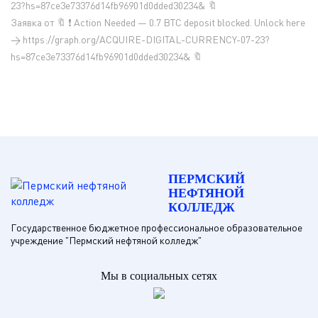
23?hs=87ce3e73376d14fb96901d0dded30234& 🔖
Заявка от 🔖 ❗ Action Needed — 0.7 BTC deposit blocked. Unlock here
→ https://graph.org/ACQUIRE-DIGITAL-CURRENCY-07-23?
hs=87ce3e73376d14fb96901d0dded30234& 🔖
ПЕРМСКИЙ
НЕФТЯНОЙ
КОЛЛЕДЖ
Государственное бюджетное профессиональное образовательное
учреждение "Пермский нефтяной колледж"
Мы в социальных сетях