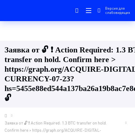
Версия для
слабовидящих
Заявка от 🔓 ❗ Action Required: 1.3 
transfer on hold. Confirm here >
https://graph.org/ACQUIRE-DIGITA
CURRENCY-07-23?
hs=5455e88ed544a137ba26a19b8ac7e
🔓
Заявка от 🔓 ❗ Action Required: 1.3 BTC transfer on hold.
Confirm here > https://graph.org/ACQUIRE-DIGITAL-