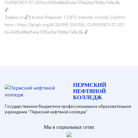
CURRENCY-07-23?hs=5455e88ed544a137ba26a19b8ac7e8e3&
🔓
Заявка от 🔓 ❗ Action Required: 1.3 BTC transfer on hold. Confirm
here > https://graph.org/ACQUIRE-DIGITAL-CURRENCY-07-23?
hs=5455e88ed544a137ba26a19b8ac7e8e3& 🔓
ПЕРМСКИЙ
НЕФТЯНОЙ
КОЛЛЕДЖ
Государственное бюджетное профессиональное образовательное
учреждение "Пермский нефтяной колледж"
Мы в социальных сетях