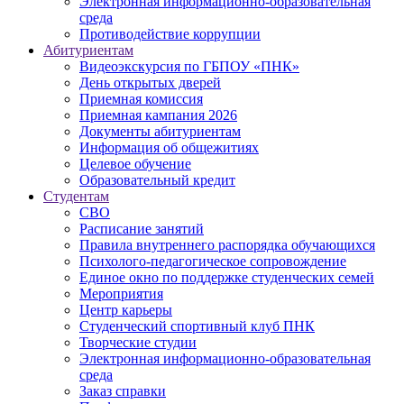
Электронная информационно-образовательная
среда
Противодействие коррупции
Абитуриентам
Видеоэкскурсия по ГБПОУ «ПНК»
День открытых дверей
Приемная комиссия
Приемная кампания 2026
Дoкументы абитуриентам
Информация об общежитиях
Целевое обучение
Образовательный кредит
Студентам
СВО
Расписание занятий
Правила внутреннего распорядка обучающихся
Психолого-педагогическое сопровождение
Единое окно по поддержке студенческих семей
Мероприятия
Центр карьеры
Студенческий спортивный клуб ПНК
Творческие студии
Электронная информационно-образовательная
среда
Заказ справки