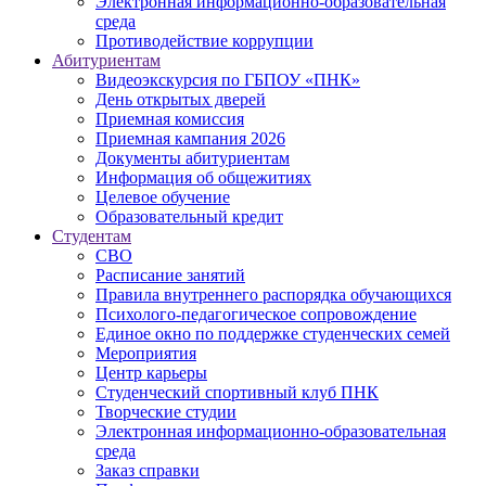
Электронная информационно-образовательная
среда
Противодействие коррупции
Абитуриентам
Видеоэкскурсия по ГБПОУ «ПНК»
День открытых дверей
Приемная комиссия
Приемная кампания 2026
Дoкументы абитуриентам
Информация об общежитиях
Целевое обучение
Образовательный кредит
Студентам
СВО
Расписание занятий
Правила внутреннего распорядка обучающихся
Психолого-педагогическое сопровождение
Единое окно по поддержке студенческих семей
Мероприятия
Центр карьеры
Студенческий спортивный клуб ПНК
Творческие студии
Электронная информационно-образовательная
среда
Заказ справки