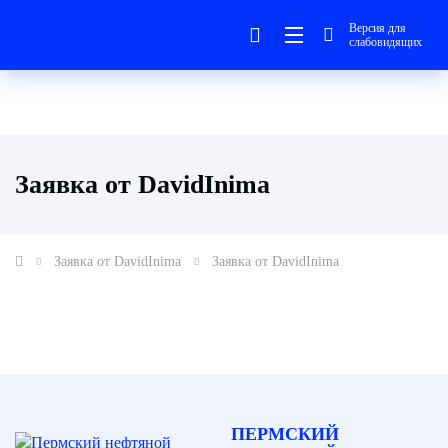
Версия для
слабовидящих
Заявка от DavidInima
Заявка от DavidInima
Заявка от DavidInima
ПЕРМСКИЙ