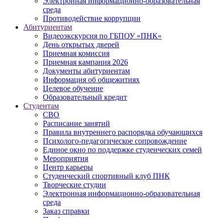
Электронная информационно-образовательная
среда
Противодействие коррупции
Абитуриентам
Видеоэкскурсия по ГБПОУ «ПНК»
День открытых дверей
Приемная комиссия
Приемная кампания 2026
Дoкументы абитуриентам
Информация об общежитиях
Целевое обучение
Образовательный кредит
Студентам
СВО
Расписание занятий
Правила внутреннего распорядка обучающихся
Психолого-педагогическое сопровождение
Единое окно по поддержке студенческих семей
Мероприятия
Центр карьеры
Студенческий спортивный клуб ПНК
Творческие студии
Электронная информационно-образовательная
среда
Заказ справки