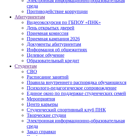
Электронная информационно-образовательная
среда
Противодействие коррупции
Абитуриентам
Видеоэкскурсия по ГБПОУ «ПНК»
День открытых дверей
Приемная комиссия
Приемная кампания 2026
Дoкументы абитуриентам
Информация об общежитиях
Целевое обучение
Образовательный кредит
Студентам
СВО
Расписание занятий
Правила внутреннего распорядка обучающихся
Психолого-педагогическое сопровождение
Единое окно по поддержке студенческих семей
Мероприятия
Центр карьеры
Студенческий спортивный клуб ПНК
Творческие студии
Электронная информационно-образовательная
среда
Заказ справки