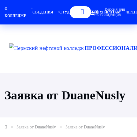
О
Версия для
СВЕДЕНИЯ
СТУДЕНТАМ
АБИТУРИЕНТАМ
ПРЕП
слабовидящих
КОЛЛЕДЖЕ
ПРОФЕССИОНАЛИ
Заявка от DuaneNusly
Заявка от DuaneNusly
Заявка от DuaneNusly