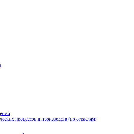
а
дений
еских процессов и производств (по отраслям)