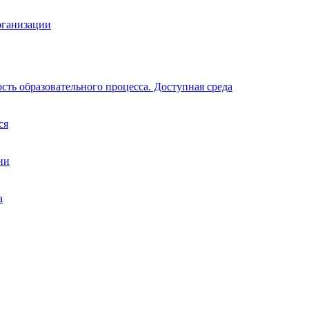
рганизации
ть образовательного процесса. Доступная среда
ся
ии
а