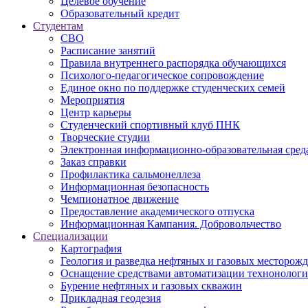
Целевое обучение
Образовательный кредит
Студентам
СВО
Расписание занятий
Правила внутреннего распорядка обучающихся
Психолого-педагогическое сопровождение
Единое окно по поддержке студенческих семей
Мероприятия
Центр карьеры
Студенческий спортивный клуб ПНК
Творческие студии
Электронная информационно-образовательная сред
Заказ справки
Профилактика сальмонеллеза
Информационная безопасность
Чемпионатное движение
Предоставление академического отпуска
Информационная Кампания. Добровольчество
Специализации
Картография
Геология и разведка нефтяных и газовых месторож
Оснащение средствами автоматизации технонологич
Бурение нефтяных и газовых скважин
Прикладная геодезия