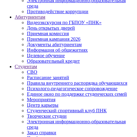
Электронная информационно-образовательная
среда
Противодействие коррупции
Абитуриентам
Видеоэкскурсия по ГБПОУ «ПНК»
День открытых дверей
Приемная комиссия
Приемная кампания 2026
Дoкументы абитуриентам
Информация об общежитиях
Целевое обучение
Образовательный кредит
Студентам
СВО
Расписание занятий
Правила внутреннего распорядка обучающихся
Психолого-педагогическое сопровождение
Единое окно по поддержке студенческих семей
Мероприятия
Центр карьеры
Студенческий спортивный клуб ПНК
Творческие студии
Электронная информационно-образовательная
среда
Заказ справки