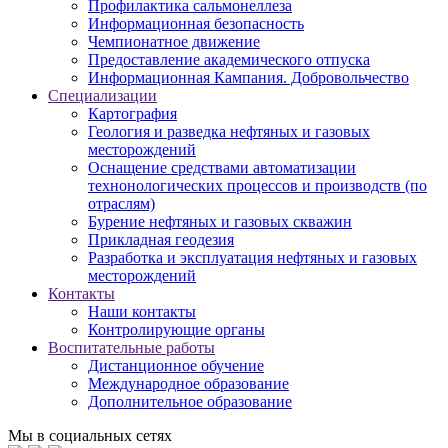
Профилактика сальмонеллеза
Информационная безопасность
Чемпионатное движение
Предоставление академического отпуска
Информационная Кампания. Добровольчество
Специализации
Картография
Геология и разведка нефтяных и газовых
месторождений
Оснащение средствами автоматизации
технонологических процессов и производств (по
отраслям)
Бурение нефтяных и газовых скважин
Прикладная геодезия
Разработка и эксплуатация нефтяных и газовых
месторождений
Контакты
Наши контакты
Контролирующие органы
Воспитательные работы
Дистанционное обучение
Международное образование
Дополнительное образование
Мы в социальных сетях