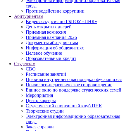
Электронная информационно-образовательная
среда
Противодействие коррупции
Абитуриентам
Видеоэкскурсия по ГБПОУ «ПНК»
День открытых дверей
Приемная комиссия
Приемная кампания 2026
Дoкументы абитуриентам
Информация об общежитиях
Целевое обучение
Образовательный кредит
Студентам
СВО
Расписание занятий
Правила внутреннего распорядка обучающихся
Психолого-педагогическое сопровождение
Единое окно по поддержке студенческих семей
Мероприятия
Центр карьеры
Студенческий спортивный клуб ПНК
Творческие студии
Электронная информационно-образовательная
среда
Заказ справки