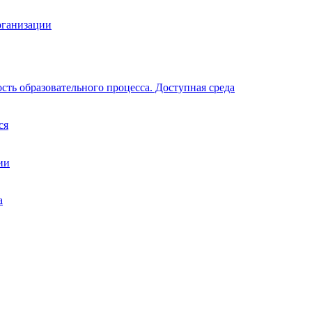
рганизации
ть образовательного процесса. Доступная среда
ся
ии
а