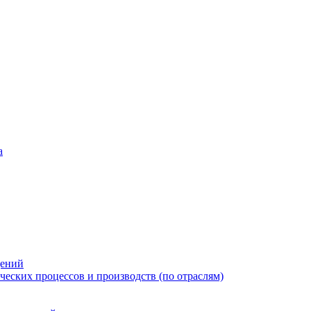
а
дений
еских процессов и производств (по отраслям)