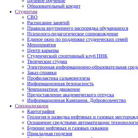
Целевое обучение
Образовательный кредит
Студентам
СВО
Расписание занятий
Правила внутреннего распорядка обучающихся
Психолого-педагогическое сопровождение
Единое окно по поддержке студенческих семей
Мероприятия
Центр карьеры
Студенческий спортивный клуб ПНК
Творческие студии
Электронная информационно-образовательная сред
Заказ справки
Профилактика сальмонеллеза
Информационная безопасность
Чемпионатное движение
Предоставление академического отпуска
Информационная Кампания. Добровольчество
Специализации
Картография
Геология и разведка нефтяных и газовых месторож
Оснащение средствами автоматизации технонологич
Бурение нефтяных и газовых скважин
Прикладная геодезия