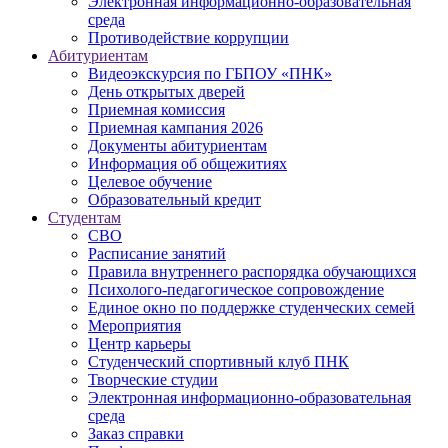
Электронная информационно-образовательная
среда
Противодействие коррупции
Абитуриентам
Видеоэкскурсия по ГБПОУ «ПНК»
День открытых дверей
Приемная комиссия
Приемная кампания 2026
Дoкументы абитуриентам
Информация об общежитиях
Целевое обучение
Образовательный кредит
Студентам
СВО
Расписание занятий
Правила внутреннего распорядка обучающихся
Психолого-педагогическое сопровождение
Единое окно по поддержке студенческих семей
Мероприятия
Центр карьеры
Студенческий спортивный клуб ПНК
Творческие студии
Электронная информационно-образовательная
среда
Заказ справки