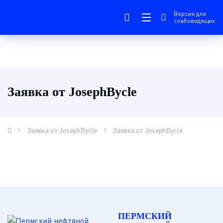
Версия для
слабовидящих
Заявка от JosephBycle
Заявка от JosephBycle
Заявка от JosephBycle
ПЕРМСКИЙ