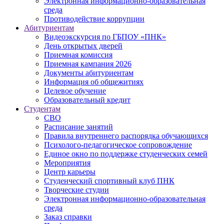
Электронная информационно-образовательная
среда
Противодействие коррупции
Абитуриентам
Видеоэкскурсия по ГБПОУ «ПНК»
День открытых дверей
Приемная комиссия
Приемная кампания 2026
Дoкументы абитуриентам
Информация об общежитиях
Целевое обучение
Образовательный кредит
Студентам
СВО
Расписание занятий
Правила внутреннего распорядка обучающихся
Психолого-педагогическое сопровождение
Единое окно по поддержке студенческих семей
Мероприятия
Центр карьеры
Студенческий спортивный клуб ПНК
Творческие студии
Электронная информационно-образовательная
среда
Заказ справки