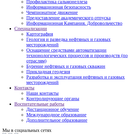
Профилактика сальмонеллеза
Информационная безопасность
Чемпионатное движение
Предоставление академического отпуска
Информационная Кампания. Добровольчество
Специализации
Картография
Геология и разведка нефтяных и газовых
месторождений
Оснащение средствами автоматизации
технонологических процессов и производств (по
отраслям)
Бурение нефтяных и газовых скважин
Прикладная геодезия
Разработка и эксплуатация нефтяных и газовых
месторождений
Контакты
Наши контакты
Контролирующие органы
Воспитательные работы
Дистанционное обучение
Международное образование
Дополнительное образование
Мы в социальных сетях