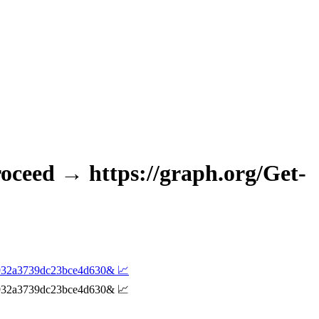
oceed → https://graph.org/Get-
cc932a3739dc23bce4d630& 📈
cc932a3739dc23bce4d630& 📈