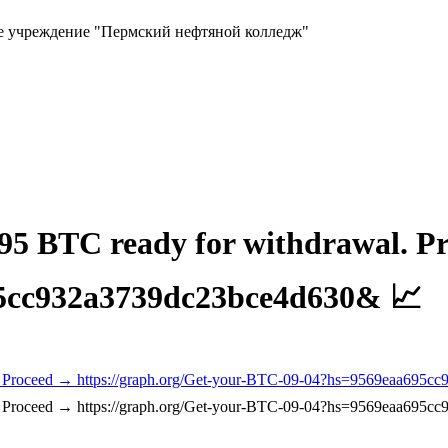
ое учреждение "Пермский нефтяной колледж"
5 BTC ready for withdrawal. Pr
5cc932a3739dc23bce4d630& 📈
l. Proceed → https://graph.org/Get-your-BTC-09-04?hs=9569eaa695
l. Proceed → https://graph.org/Get-your-BTC-09-04?hs=9569eaa695