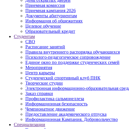
День открытых дверей
Приемная комиссия
Приемная кампания 2026
Дoкументы абитуриентам
Информация об общежитиях
Целевое обучение
Образовательный кредит
Студентам
СВО
Расписание занятий
Правила внутреннего распорядка обучающихся
Психолого-педагогическое сопровождение
Единое окно по поддержке студенческих семей
Мероприятия
Центр карьеры
Студенческий спортивный клуб ПНК
Творческие студии
Электронная информационно-образовательная сред
Заказ справки
Профилактика сальмонеллеза
Информационная безопасность
Чемпионатное движение
Предоставление академического отпуска
Информационная Кампания. Добровольчество
Специализации