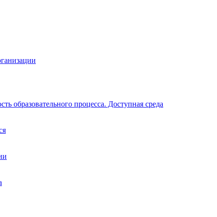
рганизации
ть образовательного процесса. Доступная среда
ся
ии
а