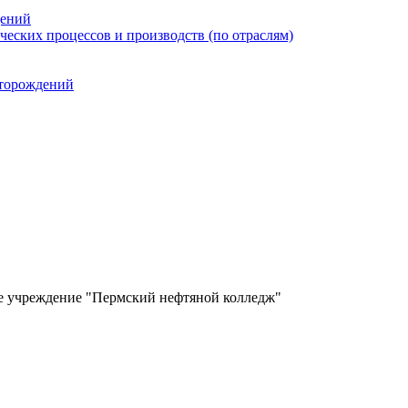
дений
еских процессов и производств (по отраслям)
сторождений
ое учреждение "Пермский нефтяной колледж"