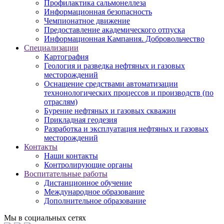
Профилактика сальмонеллеза
Информационная безопасность
Чемпионатное движение
Предоставление академического отпуска
Информационная Кампания. Добровольчество
Специализации
Картография
Геология и разведка нефтяных и газовых
месторождений
Оснащение средствами автоматизации
технонологических процессов и производств (по
отраслям)
Бурение нефтяных и газовых скважин
Прикладная геодезия
Разработка и эксплуатация нефтяных и газовых
месторождений
Контакты
Наши контакты
Контролирующие органы
Воспитательные работы
Дистанционное обучение
Международное образование
Дополнительное образование
Мы в социальных сетях