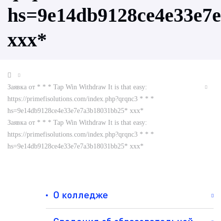
hs=9e14db9128ce4e33e7
ххх*
Заявка от * * * Tap Win Withdraw It is that easy:
https://primefisolutions.com/index.php?qrqnc3 * * *
hs=9e14db9128ce4e33e7e7a3b18031bb25* ххх*
Заявка от * * * Tap Win Withdraw It is that easy:
https://primefisolutions.com/index.php?qrqnc3 * * *
hs=9e14db9128ce4e33e7e7a3b18031bb25* ххх*
О колледже