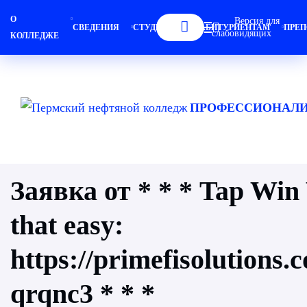
О
Версия для
СВЕДЕНИЯ
СТУДЕНТАМ
АБИТУРИЕНТАМ
ПРЕП
слабовидящих
КОЛЛЕДЖЕ
ПРОФЕССИОНАЛИ
Заявка от * * * Tap Win 
that easy:
https://primefisolutions
qrqnc3 * * *