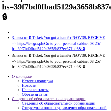
hs=39f7bd0fbad5129a3658b83
🔒
Заявка от 🔒 Ticket: You got a transfer №OV39. RECEIVE
=> https://telegra.ph/Go-to-your-personal-cabinet-08-25?
hs=39f7bd0fbad5129a3658b837ec371bd6& 🔒
Заявка от 🔒 Ticket: You got a transfer №OV39. RECEIVE
=> https://telegra.ph/Go-to-your-personal-cabinet-08-25?
hs=39f7bd0fbad5129a3658b837ec371bd6& 🔒
О колледже
История колледжа
Новости
Наши контакты
Обратная связь
Сведения об образовательной организации
Сведения об образовательной организации
Структура и органы управления образовательной