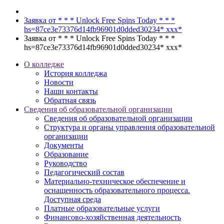
Заявка от * * * Unlock Free Spins Today * * *
hs=87ce3e73376d14fb96901d0dded30234* ххх*
Заявка от * * * Unlock Free Spins Today * * *
hs=87ce3e73376d14fb96901d0dded30234* ххх*
О колледже
История колледжа
Новости
Наши контакты
Обратная связь
Сведения об образовательной организации
Сведения об образовательной организации
Структура и органы управления образовательной
организации
Документы
Образование
Руководство
Педагогический состав
Материально-техническое обеспечение и
оснащенность образовательного процесса.
Доступная среда
Платные образовательные услуги
Финансово-хозяйственная деятельность