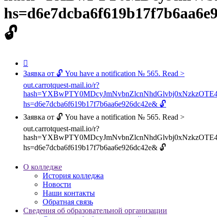
hs=d6e7dcba6f619b17f7b6aa6e
🔓
Заявка от 🔓 You have a notification № 565. Read >
out.carrotquest-mail.io/r?
hash=YXBwPTY0MDcyJmNvbnZlcnNhdGlvbj0xNzkzOTE
hs=d6e7dcba6f619b17f7b6aa6e926dc42e& 🔓
Заявка от 🔓 You have a notification № 565. Read >
out.carrotquest-mail.io/r?
hash=YXBwPTY0MDcyJmNvbnZlcnNhdGlvbj0xNzkzOTE
hs=d6e7dcba6f619b17f7b6aa6e926dc42e& 🔓
О колледже
История колледжа
Новости
Наши контакты
Обратная связь
Сведения об образовательной организации