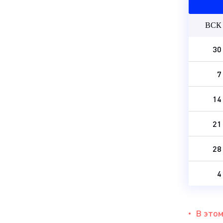
ВСК
30
7
14
21
28
4
В этом