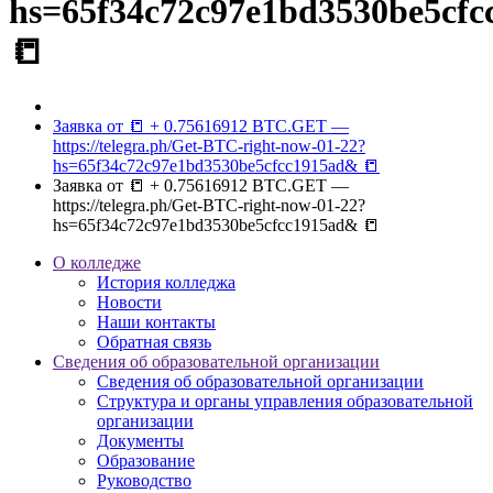
hs=65f34c72c97e1bd3530be5cf
📒
Заявка от 📒 + 0.75616912 BTC.GET —
https://telegra.ph/Get-BTC-right-now-01-22?
hs=65f34c72c97e1bd3530be5cfcc1915ad& 📒
Заявка от 📒 + 0.75616912 BTC.GET —
https://telegra.ph/Get-BTC-right-now-01-22?
hs=65f34c72c97e1bd3530be5cfcc1915ad& 📒
О колледже
История колледжа
Новости
Наши контакты
Обратная связь
Сведения об образовательной организации
Сведения об образовательной организации
Структура и органы управления образовательной
организации
Документы
Образование
Руководство