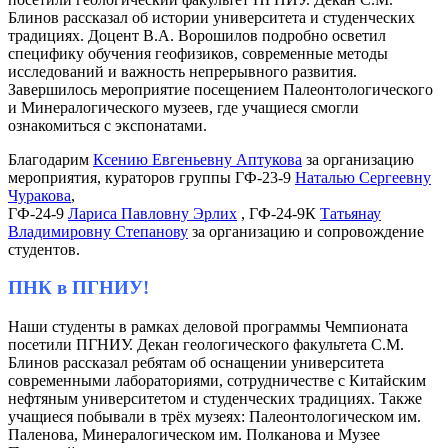
Блинов рассказал об истории университета и студенческих
традициях. Доцент В.А. Ворошилов подробно осветил
специфику обучения геофизиков, современные методы
исследований и важность непрерывного развития.
Завершилось мероприятие посещением Палеонтологического
и Минералогического музеев, где учащиеся смогли
ознакомиться с экспонатами.
Благодарим
Ксению Евгеньевну Аптукова
за организацию
мероприятия, кураторов группы ГФ-23-9
Наталью Сергеевну
Чуракова
,
ГФ-24-9
Лариса Павловну Эрлих
, ГФ-24-9К
Татьянау
Владимировну Степанову
за организацию и сопровождение
студентов.
ПНК в ПГНИУ!
Наши студенты в рамках деловой программы Чемпионата
посетили ПГНИУ. Декан геологического факультета С.М.
Блинов рассказал ребятам об оснащении университета
современными лабораториями, сотрудничестве с Китайским
нефтяным университетом и студенческих традициях. Также
учащиеся побывали в трёх музеях: Палеонтологическом им.
Паленова, Минералогическом им. Полканова и Музее