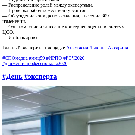
— Распределение ролей между экспертами.
— Проверка рабочих мест конкурсантов.
— Обсуждение конкурсного задания, внесение 30%
изменений.
— Ознакомление и занесение критериев оценки в систему
ЦСО,
— Их блокировка.
Главный эксперт на площадке
Анастасия Львовна Аксарина
#СПОмедиа
#ммц59
#ИРПО
#РЭЧ2026
#движениепрофессионалы2026
#День
#эксперта