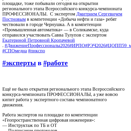
площадке, тоже побывали сегодня на открытии
регионального этапа Всероссийского конкурса-чемпионата
ПРОФЕССИОНАЛЫ. С экспертом
Дмитрием Сергевичем
Постновым
в компетенции «Добыча нефти и газа» ребят
чествовали в городе Чернушка. А в компетенции
«Промышленная автоматика» — в Соликамске, куда
отправился участвовать Савва Тулупов с экспертом
Екатериной Петровной Кропачевой
.
#ДвижениеПрофессионалы2026
#ИРПО
#РЭЧ2026
#ЦОПП59_м
#СПОмедиа
#пнкспо
#эксперты
в
#работе
Ещё не было открытия регионального этапа Всероссийского
конкурса-чемпионата ПРОФЕССИОНАЛЫ, а уже вовсю
кипит работа у экспертного состава чемпионатного
движения.
Работа экспертов на площадке по компетенции
«Геопространственная цифровая инженерия»:
— Инструктаж по ТБ и ОТ
— Подписание протоколов