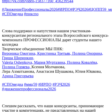
https://vk.com/video-158377160_456239544
#ДвижениеПрофессионалы2026
#ИРПО
#РЭЧ2026
#ЦОПП59_ме
#СПОмедиа
#пнкспо
Слова поддержки и напутствия нашим участникам-
конкурсантам регионального этапа Всероссийского конкурса-
чемпионата ПРОФЕССИОНАЛЫ дарят студенты нашего
колледжа
Творческое объединение МЫ ПНК:
Вероника Ожегина,
Кристинка Третьяк,
Полина Онорина,
Гриша Ширинкин,
Valeria Oshepkova,
Мария Муртазина
, Полина Ковалёва,
Полина Горяева,
Ксения Молчанова,
Лера Ахматханова, Анастасия Шушакова, Юлия Юшкова,
Арина Григорьева
#СПОмедиа
#ммц59
#ИРПО
#РЭЧ2026
#движениепрофессионалы2026
Спешим рассказать, что наши конкурсанты, принимающие
участие в компетенциях, не представленных на нашей