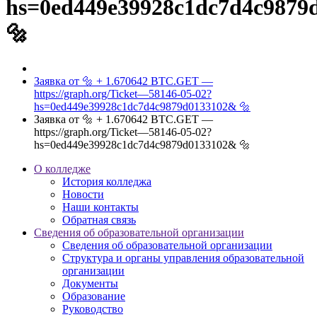
hs=0ed449e39928c1dc7d4c9879
🔩
Заявка от 🔩 + 1.670642 BTC.GET —
https://graph.org/Ticket—58146-05-02?
hs=0ed449e39928c1dc7d4c9879d0133102& 🔩
Заявка от 🔩 + 1.670642 BTC.GET —
https://graph.org/Ticket—58146-05-02?
hs=0ed449e39928c1dc7d4c9879d0133102& 🔩
О колледже
История колледжа
Новости
Наши контакты
Обратная связь
Сведения об образовательной организации
Сведения об образовательной организации
Структура и органы управления образовательной
организации
Документы
Образование
Руководство