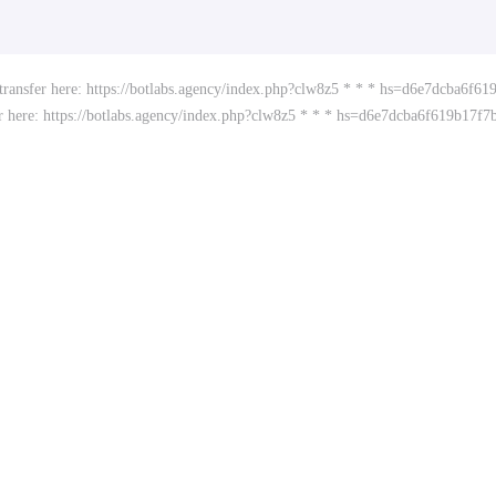
 transfer here: https://botlabs.agency/index.php?clw8z5 * * * hs=d6e7dcba6f
fer here: https://botlabs.agency/index.php?clw8z5 * * * hs=d6e7dcba6f619b17