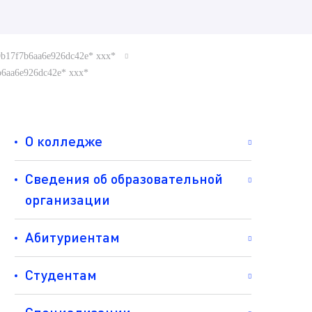
619b17f7b6aa6e926dc42e* ххх*
f7b6aa6e926dc42e* ххх*
О колледже
Сведения об образовательной
организации
Абитуриентам
Студентам