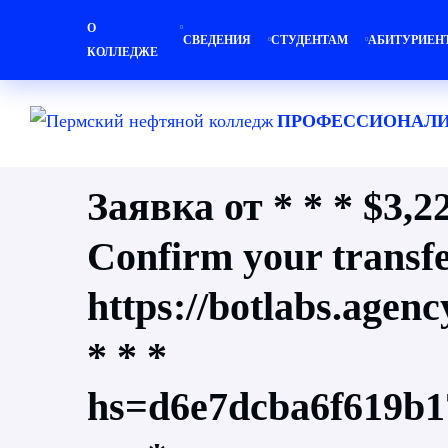
О
СВЕДЕНИЯ
СТУДЕНТАМ
АБИТУРИЕН
КОЛЛЕДЖЕ
ПРОФЕССИОНАЛИ
Заявка от * * * $3,22
Confirm your transfe
https://botlabs.agen
* * *
hs=d6e7dcba6f619b1