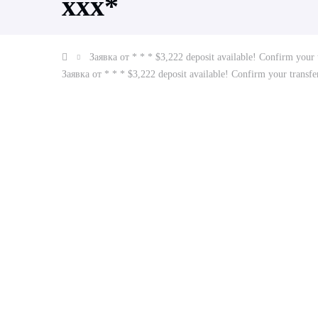
ххх*
Заявка от * * * $3,222 deposit available! Confirm your
Заявка от * * * $3,222 deposit available! Confirm your trans