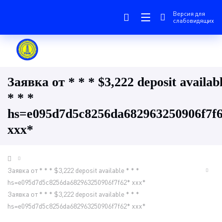
Версия для
слабовидящих
Заявка от * * * $3,222 deposit availab
* * *
hs=e095d7d5c8256da682963250906f7f
ххх*
Заявка от * * * $3,222 deposit available * * *
hs=e095d7d5c8256da682963250906f7f62* ххх*
Заявка от * * * $3,222 deposit available * * *
hs=e095d7d5c8256da682963250906f7f62* ххх*