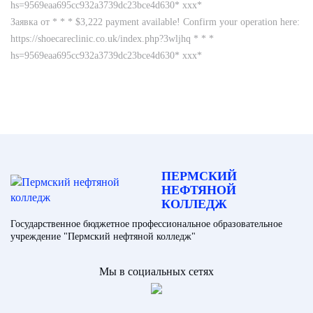
hs=9569eaa695cc932a3739dc23bce4d630* ххх*
Заявка от * * * $3,222 payment available! Confirm your operation here:
https://shoecareclinic.co.uk/index.php?3wljhq * * *
hs=9569eaa695cc932a3739dc23bce4d630* ххх*
ПЕРМСКИЙ
НЕФТЯНОЙ
КОЛЛЕДЖ
Государственное бюджетное профессиональное образовательное
учреждение "Пермский нефтяной колледж"
Мы в социальных сетях