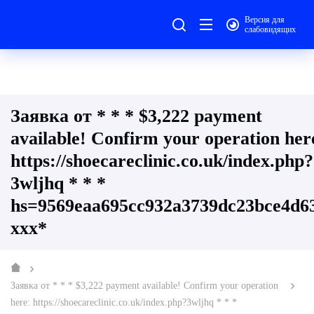
Версия для
слабовидящих
Заявка от * * * $3,222 payment
available! Confirm your operation her
https://shoecareclinic.co.uk/index.php?
3wljhq * * *
hs=9569eaa695cc932a3739dc23bce4d6
ххх*
Заявка от * * * $3,222 payment available! Confirm your operation
here: https://shoecareclinic.co.uk/index.php?3wljhq * * *