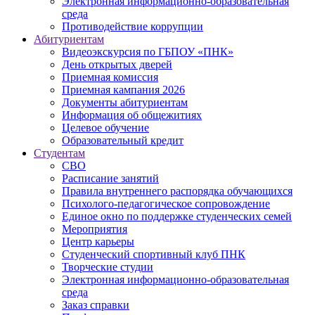
Электронная информационно-образовательная
среда
Противодействие коррупции
Абитуриентам
Видеоэкскурсия по ГБПОУ «ПНК»
День открытых дверей
Приемная комиссия
Приемная кампания 2026
Дoкументы абитуриентам
Информация об общежитиях
Целевое обучение
Образовательный кредит
Студентам
СВО
Расписание занятий
Правила внутреннего распорядка обучающихся
Психолого-педагогическое сопровождение
Единое окно по поддержке студенческих семей
Мероприятия
Центр карьеры
Студенческий спортивный клуб ПНК
Творческие студии
Электронная информационно-образовательная
среда
Заказ справки