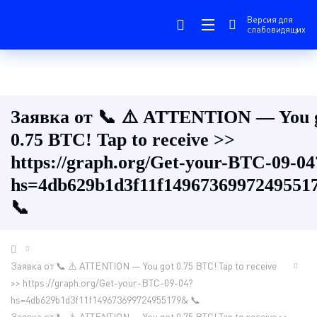
Версия для
слабовидящих
Заявка от 📞 ⚠️ ATTENTION — You 
0.75 BTC! Tap to receive >>
https://graph.org/Get-your-BTC-09-04
hs=4db629b1d3f11f1496736997249551
📞
Заявка от 📞 ⚠️ ATTENTION — You got 0.75 BTC! Tap to receive
>> https://graph.org/Get-your-BTC-09-04?
hs=4db629b1d3f11f149673699724955179& 📞
Заявка от 📞 ⚠️ ATTENTION — You got 0.75 BTC! Tap to receive >>