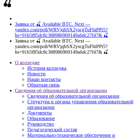
🍒
Заявка от 🍒 Available BTC. Next —
yandex.com/poll/WRVjqbSX2yscgTuFhiPPi5?
hs=91b5f85dc8c388986969149a6dc27f47& 🍒
Заявка от 🍒 Available BTC. Next —
yandex.com/poll/WRVjqbSX2yscgTuFhiPPi5?
hs=91b5f85dc8c388986969149a6dc27f47& 🍒
О колледже
История колледжа
Новости
Наши контакты
Обратная связь
Сведения об образовательной организации
Сведения об образовательной организации
Структура и органы управления образовательной
организации
Документы
Образование
Руководство
Педагогический состав
Материально-техническое обеспечение и