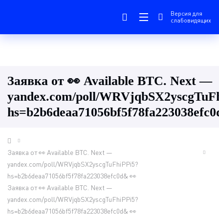
Версия для
слабовидящих
Заявка от 👀 Available BTC. Next —
yandex.com/poll/WRVjqbSX2yscgTuF
hs=b2b6deaa71056bf5f78fa223038efc0
Заявка от 👀 Available BTC. Next —
yandex.com/poll/WRVjqbSX2yscgTuFhiPPi5?
hs=b2b6deaa71056bf5f78fa223038efc0d& 👀
Заявка от 👀 Available BTC. Next —
yandex.com/poll/WRVjqbSX2yscgTuFhiPPi5?
hs=b2b6deaa71056bf5f78fa223038efc0d& 👀