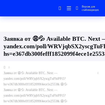
Версия для
слабовидящих
Заявка от 😩💦 Available BTC. Next
yandex.com/poll/WRVjqbSX2yscgTuF
hs=e367db300fefff1852099f4ece1e255
Заявка от 😩💦 Available BTC. Next —
yandex.com/poll/WRVjqbSX2yscgTuFhiPPi5?
hs=e367db300fefff1852099f4ece1e2553& 😩💦
Заявка от 😩💦 Available BTC. Next —
yandex.com/poll/WRVjqbSX2yscgTuFhiPPi5?
hs=e367db300fefff1852099f4ece1e2553& 😩💦