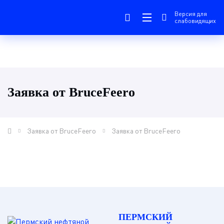
Версия для
слабовидящих
Заявка от BruceFeero
Заявка от BruceFeero
Заявка от BruceFeero
ПЕРМСКИЙ