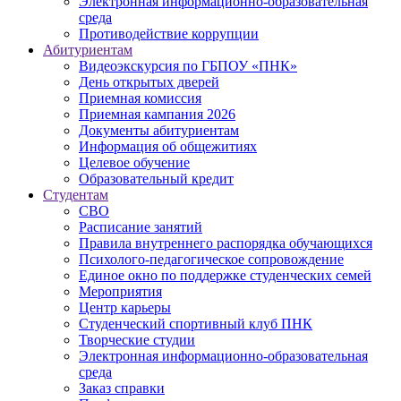
Электронная информационно-образовательная
среда
Противодействие коррупции
Абитуриентам
Видеоэкскурсия по ГБПОУ «ПНК»
День открытых дверей
Приемная комиссия
Приемная кампания 2026
Дoкументы абитуриентам
Информация об общежитиях
Целевое обучение
Образовательный кредит
Студентам
СВО
Расписание занятий
Правила внутреннего распорядка обучающихся
Психолого-педагогическое сопровождение
Единое окно по поддержке студенческих семей
Мероприятия
Центр карьеры
Студенческий спортивный клуб ПНК
Творческие студии
Электронная информационно-образовательная
среда
Заказ справки