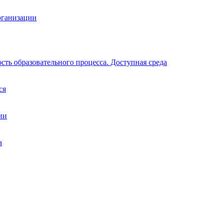
рганизации
ть образовательного процесса. Доступная среда
ся
ии
а