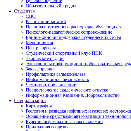
Целевое обучение
Образовательный кредит
Студентам
СВО
Расписание занятий
Правила внутреннего распорядка обучающихся
Психолого-педагогическое сопровождение
Единое окно по поддержке студенческих семей
Мероприятия
Центр карьеры
Студенческий спортивный клуб ПНК
Творческие студии
Электронная информационно-образовательная сред
Заказ справки
Профилактика сальмонеллеза
Информационная безопасность
Чемпионатное движение
Предоставление академического отпуска
Информационная Кампания. Добровольчество
Специализации
Картография
Геология и разведка нефтяных и газовых месторож
Оснащение средствами автоматизации технонологич
Бурение нефтяных и газовых скважин
Прикладная геодезия