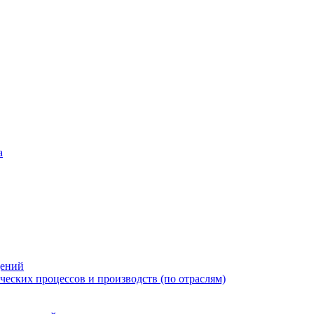
а
дений
еских процессов и производств (по отраслям)