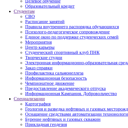
Целевое обучение
Образовательный кредит
Студентам
СВО
Расписание занятий
Правила внутреннего распорядка обучающихся
Психолого-педагогическое сопровождение
Единое окно по поддержке студенческих семей
Мероприятия
Центр карьеры
Студенческий спортивный клуб ПНК
Творческие студии
Электронная информационно-образовательная сред
Заказ справки
Профилактика сальмонеллеза
Информационная безопасность
Чемпионатное движение
Предоставление академического отпуска
Информационная Кампания. Добровольчество
Специализации
Картография
Геология и разведка нефтяных и газовых месторож
Оснащение средствами автоматизации технонологич
Бурение нефтяных и газовых скважин
Прикладная геодезия