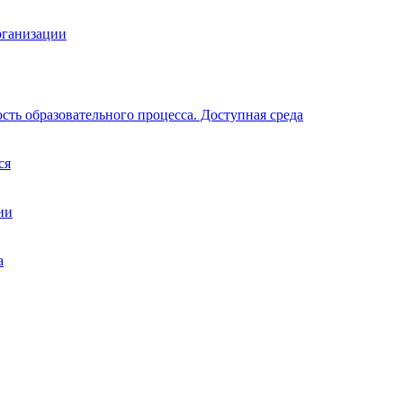
рганизации
ть образовательного процесса. Доступная среда
ся
ии
а