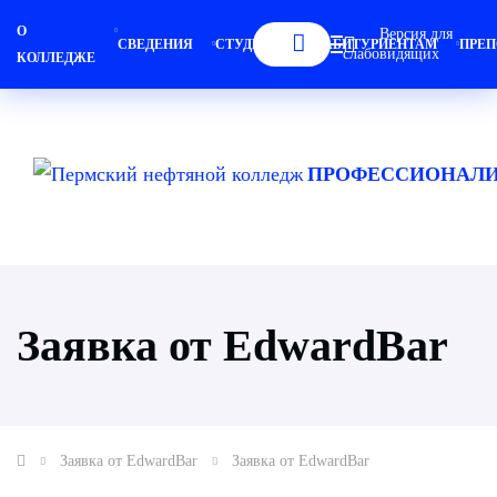
О
Версия для
СВЕДЕНИЯ
СТУДЕНТАМ
АБИТУРИЕНТАМ
ПРЕП
слабовидящих
КОЛЛЕДЖЕ
ПРОФЕССИОНАЛИ
Заявка от EdwardBar
Заявка от EdwardBar
Заявка от EdwardBar