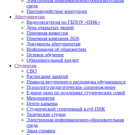
Электронная информационно-образовательная
среда
Противодействие коррупции
Абитуриентам
Видеоэкскурсия по ГБПОУ «ПНК»
День открытых дверей
Приемная комиссия
Приемная кампания 2026
Дoкументы абитуриентам
Информация об общежитиях
Целевое обучение
Образовательный кредит
Студентам
СВО
Расписание занятий
Правила внутреннего распорядка обучающихся
Психолого-педагогическое сопровождение
Единое окно по поддержке студенческих семей
Мероприятия
Центр карьеры
Студенческий спортивный клуб ПНК
Творческие студии
Электронная информационно-образовательная
среда
Заказ справки