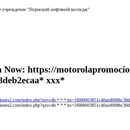
ое учреждение "Пермский нефтяной колледж"
in Now: https://motorolapromoci
8deb2ecaa* ххх*
mociones2.com/index.php?qxvc4h * * * hs=1f088003851c40aed008bc38
mociones2.com/index.php?qxvc4h * * * hs=1f088003851c40aed008bc38