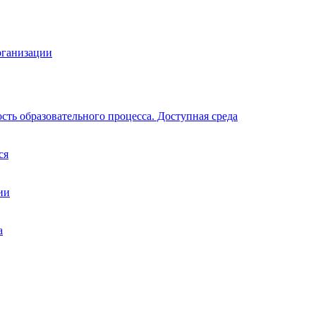
рганизации
ть образовательного процесса. Доступная среда
ся
ии
а