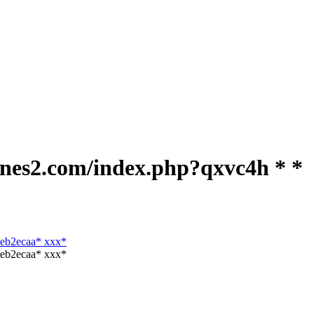
ones2.com/index.php?qxvc4h * *
deb2ecaa* ххх*
deb2ecaa* ххх*