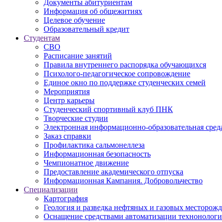
Дoкументы абитуриентам
Информация об общежитиях
Целевое обучение
Образовательный кредит
Студентам
СВО
Расписание занятий
Правила внутреннего распорядка обучающихся
Психолого-педагогическое сопровождение
Единое окно по поддержке студенческих семей
Мероприятия
Центр карьеры
Студенческий спортивный клуб ПНК
Творческие студии
Электронная информационно-образовательная сред
Заказ справки
Профилактика сальмонеллеза
Информационная безопасность
Чемпионатное движение
Предоставление академического отпуска
Информационная Кампания. Добровольчество
Специализации
Картография
Геология и разведка нефтяных и газовых месторож
Оснащение средствами автоматизации технонологич