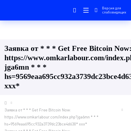
Версия для
слабовидящих
Заявка от * * * Get Free Bitcoin Now
https://www.omkarlabour.com/index.p
jga6mn * * *
hs=9569eaa695cc932a3739dc23bce4d6
ххх*
Заявка от * * * Get Free Bitcoin Now:
https://www.omkarlabour.com/index.php?jga6mn * * *
hs=9569eaa695cc932a3739dc23bce4d630* ххх*
Заявка от * * * Get Free Bitcoin Now: