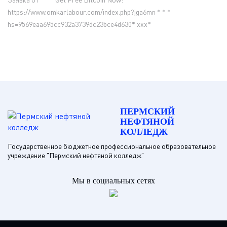
https://www.omkarlabour.com/index.php?jga6mn * * *
hs=9569eaa695cc932a3739dc23bce4d630* ххх*
ПЕРМСКИЙ
НЕФТЯНОЙ
КОЛЛЕДЖ
Государственное бюджетное профессиональное образовательное
учреждение "Пермский нефтяной колледж"
Мы в социальных сетях