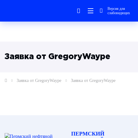
Версия для
слабовидящих
Заявка от GregoryWaype
Заявка от GregoryWaype
Заявка от GregoryWaype
ПЕРМСКИЙ