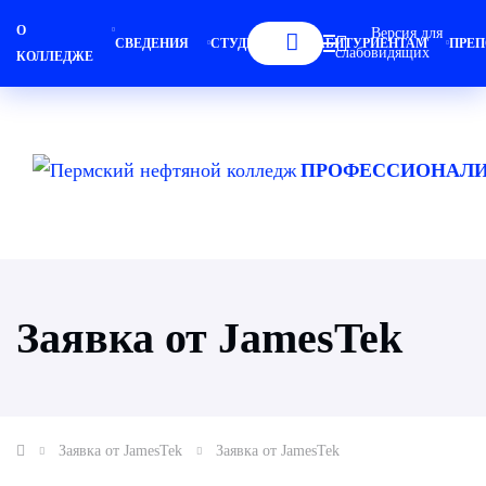
О
Версия для
СВЕДЕНИЯ
СТУДЕНТАМ
АБИТУРИЕНТАМ
ПРЕП
слабовидящих
КОЛЛЕДЖЕ
ПРОФЕССИОНАЛИ
Заявка от JamesTek
Заявка от JamesTek
Заявка от JamesTek