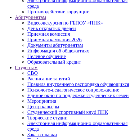
Электронная информационно-образовательная
среда
Противодействие коррупции
Абитуриентам
Видеоэкскурсия по ГБПОУ «ПНК»
День открытых дверей
Приемная комиссия
Приемная кампания 2026
Дoкументы абитуриентам
Информация об общежитиях
Целевое обучение
Образовательный кредит
Студентам
СВО
Расписание занятий
Правила внутреннего распорядка обучающихся
Психолого-педагогическое сопровождение
Единое окно по поддержке студенческих семей
Мероприятия
Центр карьеры
Студенческий спортивный клуб ПНК
Творческие студии
Электронная информационно-образовательная
среда
Заказ справки