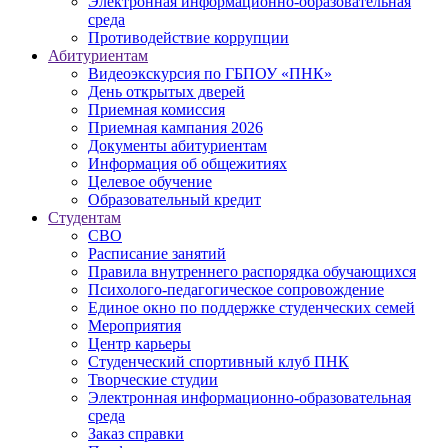
Электронная информационно-образовательная
среда
Противодействие коррупции
Абитуриентам
Видеоэкскурсия по ГБПОУ «ПНК»
День открытых дверей
Приемная комиссия
Приемная кампания 2026
Дoкументы абитуриентам
Информация об общежитиях
Целевое обучение
Образовательный кредит
Студентам
СВО
Расписание занятий
Правила внутреннего распорядка обучающихся
Психолого-педагогическое сопровождение
Единое окно по поддержке студенческих семей
Мероприятия
Центр карьеры
Студенческий спортивный клуб ПНК
Творческие студии
Электронная информационно-образовательная
среда
Заказ справки