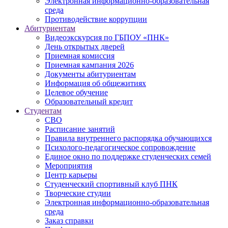
Электронная информационно-образовательная
среда
Противодействие коррупции
Абитуриентам
Видеоэкскурсия по ГБПОУ «ПНК»
День открытых дверей
Приемная комиссия
Приемная кампания 2026
Дoкументы абитуриентам
Информация об общежитиях
Целевое обучение
Образовательный кредит
Студентам
СВО
Расписание занятий
Правила внутреннего распорядка обучающихся
Психолого-педагогическое сопровождение
Единое окно по поддержке студенческих семей
Мероприятия
Центр карьеры
Студенческий спортивный клуб ПНК
Творческие студии
Электронная информационно-образовательная
среда
Заказ справки